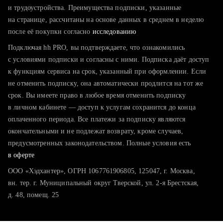
тратите много времени на поиск и вручную поднимаете
и трудоустройства. Преимущества подписки, указанные
резюме
на странице, рассчитаны на основе данных в среднем в неделю
после её покупки согласно
хотите сравнить себя с конкурентами и оценить шансы
исследованию
Подключая hh PRO, вы подтверждаете, что ознакомились
с условиями подписки и согласны с ними. Подписка даёт доступ
к функциям сервиса на срок, указанный при оформлении. Если
не отменить подписку, она автоматически продлится на тот же
срок. Вы имеете право в любое время отменить подписку
в личном кабинете — доступ к услугам сохранится до конца
оплаченного периода. Все платежи за подписку являются
окончательными и не подлежат возврату, кроме случаев,
предусмотренных законодательством. Полные условия есть
в оферте
ООО «Хэдхантер», ОГРН 1067761906805, 125047, г. Москва,
вн. тер. г. Муниципальный округ Тверской, ул. 2-я Брестская,
д. 48, помещ. 25