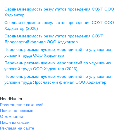
Сводная ведомость результатов проведения СОУТ ООО
Воронеж
Хэдхантер
Сводная ведомость результатов проведения СОУТ ООО
ул. Комиссаржевской, д. 10,
Хэдхантер (2026)
офис 1212
Сводная ведомость результатов проведения СОУТ
+7 473 280-05-05
Ярославский филиал ООО Хэдхантер
pr@vrn.hh.ru
Перечень рекомендуемых мероприятий по улучшению
условий труда ООО Хэдхантер
Казань
Перечень рекомендуемых мероприятий по улучшению
ул. Спартаковская, д. 2А, этаж 3,
условий труда ООО Хэдхантер (2026)
помещение 15
Перечень рекомендуемых мероприятий по улучшению
условий труда Ярославский филиал ООО Хэдхантер
+7 843 212-12-50
pr@kzn.hh.ru
HeadHunter
Размещение вакансий
Екатеринбург
Поиск по резюме
ул. Боевых Дружин, стр. 20,
О компании
5 этаж, офис 505, 521
Наши вакансии
Реклама на сайте
+7 343 226-79-99