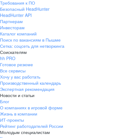
Требования к ПО
pr@ural.hh.ru
Безопасный HeadHunter
HeadHunter API
Краснодар
Партнерам
Инвесторам
ул. Янковского, д. 169, 7 этаж,
Каталог компаний
706 каб.
Поиск по вакансиям в Пышме
+7 861 205-55-57
Сетка: соцсеть для нетворкинга
pr@krd.hh.ru
Соискателям
hh PRO
Готовое резюме
Владивосток
Все сервисы
пер. Ланинский д. 4, офис 3.4
Хочу у вас работать
Производственный календарь
+7 423 202-33-28
Экспертная рекомендация
pr@dv.hh.ru
Новости и статьи
Блог
Новосибирск
О компаниях в игровой форме
Жизнь в компании
ул. Большевистская, д. 35,
ИТ-проекты
помещение 21
Рейтинг работодателей России
+7 383 207-94-64
Молодым специалистам