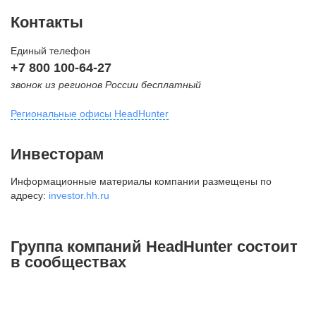
Контакты
Единый телефон
+7 800 100-64-27
звонок из регионов России бесплатный
Региональные офисы HeadHunter
Москва
Инвесторам
внутригородская территория
Информационные материалы компании размещены по
Муниципальный округ Тверской,
адресу:
investor.hh.ru
2-я Брестская ул., д. 48,
помещение 25
+7 495 974-64-27
Группа компаний HeadHunter состоит
+7 495 980-64-27
в сообществах
+7 495 134-92-24
press@hh.ru