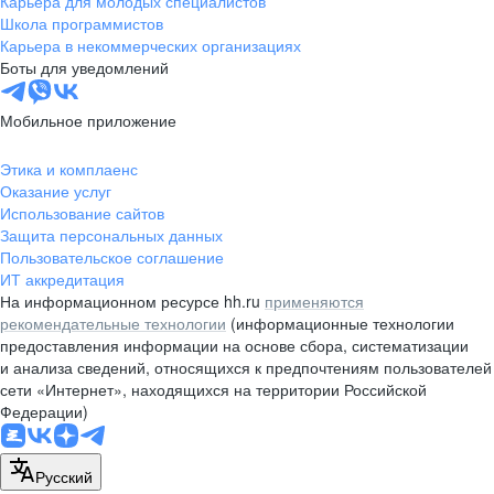
Карьера для молодых специалистов
pr@nsk.hh.ru
Школа программистов
Карьера в некоммерческих организациях
Минск
Боты для уведомлений
пр-т Дзержинского, д. 57,
10 этаж, помещение 45-1
Мобильное приложение
+375 (17)
336-03-02
Этика и комплаенс
pr@rabota.by
Оказание услуг
Использование сайтов
Алматы
Защита персональных данных
Пользовательское соглашение
пр. Абая, д. 151, БЦ Алатау,
ИТ аккредитация
12 этаж, офис 1209
На информационном ресурсе hh.ru
применяются
+7 727 232-13-13
рекомендательные технологии
(информационные технологии
pr@headhunter.com.kz
предоставления информации на основе сбора, систематизации
и анализа сведений, относящихся к предпочтениям пользователей
сети «Интернет», находящихся на территории Российской
Федерации)
Русский