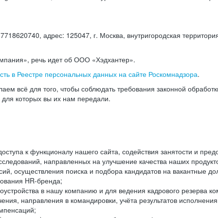
18620740, адрес: 125047, г. Москва, внутригородская территория
омпания», речь идет об ООО «Хэдхантер».
есть в Реестре персональных данных на сайте Роскомнадзора
.
аем всё для того, чтобы соблюдать требования законной обработ
, для которых вы их нам передали.
ступа к функционалу нашего сайта, содействия занятости и пред
следований, направленных на улучшение качества наших продуктов
ий, осуществления поиска и подбора кандидатов на вакантные дол
ования HR-бренда;
оустройства в нашу компанию и для ведения кадрового резерва ко
чения, направления в командировки, учёта результатов исполнени
омпенсаций;