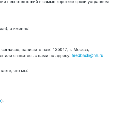
и несоответствий в самые короткие сроки устраняем
он), а именно:
ь согласие, напишите нам: 125047, г. Москва,
р» или свяжитесь с нами по адресу:
feedback@hh.ru
,
итаете, что мы:
а
).