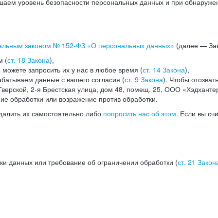
аем уровень безопасности персональных данных и при обнаружени
альным законом №
152-ФЗ
«О персональных данных»
(далее — Зак
м (
ст. 18 Закона
),
можете запросить их у нас в любое время (
ст. 14 Закона
),
абатываем данные с вашего согласия (
ст. 9 Закона
). Чтобы отозват
верской, 2-я Брестская улица, дом 48, помещ. 25, ООО «Хэдханте
ние обработки или возражение против обработки.
далить их самостоятельно либо
попросить нас об этом
. Если вы сч
ки данных или требование об ограничении обработки (
ст. 21 Закон