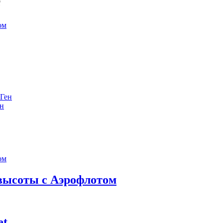
е
ен
 высоты с Аэрофлотом
et