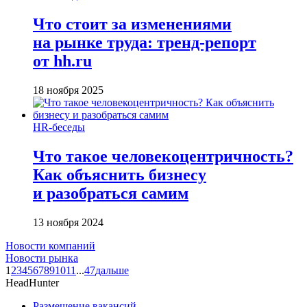
Что стоит за изменениями
на рынке труда: тренд-репорт
от hh.ru
18 ноября 2025
HR-беседы
Что такое человеко­центричность?
Как объяснить бизнесу
и разобраться самим
13 ноября 2024
Новости компаний
Новости рынка
1
2
3
4
5
6
7
8
9
10
11
...
47
дальше
HeadHunter
Размещение вакансий