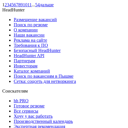
1
2
3
4
5
6
7
8
9
10
11
...
54
дальше
HeadHunter
Размещение вакансий
Поиск по резюме
О компании
Наши вакансии
Реклама на сайте
Требования к ПО
Безопасный HeadHunter
HeadHunter API
Партнерам
Инвесторам
Каталог компаний
Поиск по вакансиям в Пышме
Сетка: соцсеть для нетворкинга
Соискателям
hh PRO
Готовое резюме
Все сервисы
Хочу у вас работать
Производственный календарь
Экспертная рекомендация