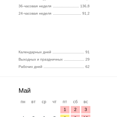
36-часовая неделя
136,8
24-часовая неделя
91,2
Календарных дней
91
Выходных и праздничных
29
Рабочих дней
62
Май
пн
вт
ср
чт
пт
сб
вс
1
2
3