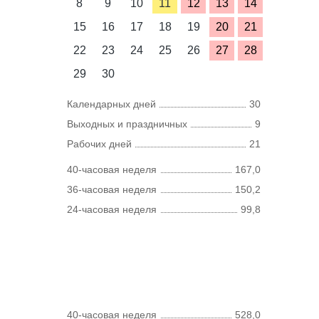
8
9
10
11
12
13
14
15
16
17
18
19
20
21
22
23
24
25
26
27
28
29
30
Календарных дней
30
Выходных и праздничных
9
Рабочих дней
21
40-часовая неделя
167,0
36-часовая неделя
150,2
24-часовая неделя
99,8
40-часовая неделя
528,0