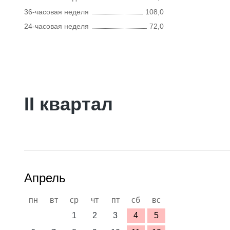
36-часовая неделя
108,0
24-часовая неделя
72,0
II квартал
Апрель
пн
вт
ср
чт
пт
сб
вс
1
2
3
4
5