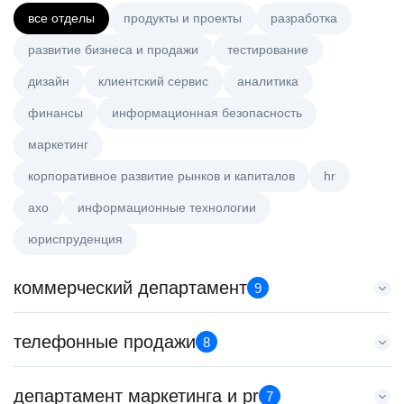
все отделы
продукты и проекты
разработка
развитие бизнеса и продажи
тестирование
дизайн
клиентский сервис
аналитика
финансы
информационная безопасность
маркетинг
корпоративное развитие рынков и капиталов
hr
axo
информационные технологии
юриспруденция
коммерческий департамент
9
Аналитик данных (направление Enterprise продаж)
телефонные продажи
8
HeadHunter::Коммерческий департамент
4 авг. 2026
Специалист телемаркетинга
департамент маркетинга и pr
з/п не указана
7