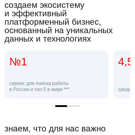
создаем экосистему
и эффективный
платформенный бизнес,
основанный на уникальных
данных и технологиях
4,5
20
сотру
средняя оценка hh.ru как работодателя **
в hh.r
знаем, что для нас важно