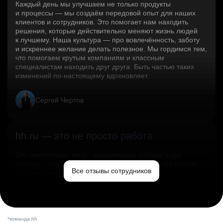
Каждый день мы улучшаем не только продукты
и процессы — мы создаём передовой опыт для наших
клиентов и сотрудников. Это помогает нам находить
решения, которые действительно меняют жизнь людей
к лучшему. Наша культура — про вовлечённость, заботу
и искреннее желание делать полезное. Мы гордимся тем,
что помогаем крутым компаниям и классным
специалистам находить друг друга. Быть частью таких
изменений по‑настоящему вдохновляет.
Сергей Чертов
hh.ru — это не просто работа
Это эмпатичные люди, заслуженные победы и дух
свободы. Мы помогаем миру и создаём лучший сервис
Все отзывы сотрудников
по поиску работы в стране.
Ольга Емельянова
*команда hh