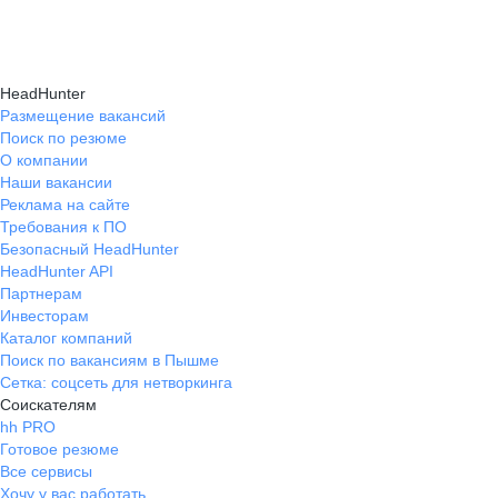
Карьерные эксперты на hh.ru помогут вам
hh.ru, которые повысят вашу уверенность
текущем месте работы и о том, кому он будет
справиться с синдромом самозванца путем
в карьере.
полезен, с какими запросами работает.
индивидуальной работы, анализа достижений
Вы точно найдёте того, кто вам нужен!
HeadHunter
и формирования уверенности в собственных
Размещение вакансий
Поиск по резюме
силах и компетенциях.
О компании
Наши вакансии
Реклама на сайте
Требования к ПО
Безопасный HeadHunter
HeadHunter API
Партнерам
Инвесторам
Каталог компаний
Поиск по вакансиям в Пышме
Сетка: соцсеть для нетворкинга
Соискателям
hh PRO
Готовое резюме
Все сервисы
Хочу у вас работать