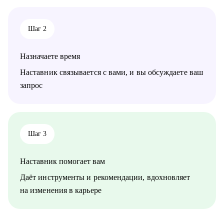
Кому могу помочь:
- Начинающим и опытным карьерным консультантам и
• продюсеры, менеджеры проектов, аккаунт-менеджеры
менторам
• творческие единицы: графические дизайнеры, моушен-
Шаг 2
дизайнеры, иллюстраторы, режиссеры, операторы, креаторы,
копирайтеры и т.д.
• предприниматели в креативных индустриях
Назначаете время
Наставник связывается с вами, и вы обсуждаете ваш
запрос
Шаг 3
Наставник помогает вам
Даёт инструменты и рекомендации, вдохновляет
на изменения в карьере