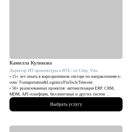
Камилла
Куликова
Директор ИТ-архитектуры в ВТБ / ex-Cбер, Yota
• 15+ лет опыта в корпоративном секторе по направлениям e-
com/ Transportation&Logistics/FinTech/Telecom
• 50+ реализованных проектов: автоматизация ERP, CRM,
MDM, API-платформ, биллинговых и других систем
• 100+ часов аудита B2B: реальная практика и понимание
Выбрать услугу
работающих решений
• 500+ собеседований проведенных для того, чтобы собрать
команды, которые действительно работают
• 4+ года эксперт в жюри хакатонов