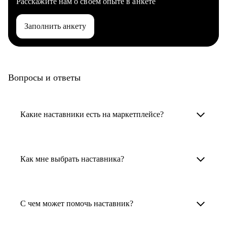
Расскажите нам о своем опыте в анкете
Заполнить анкету
Вопросы и ответы
Какие наставники есть на маркетплейсе?
Карьерные наставники — это HR-
специалисты, карьерные консультанты,
Как мне выбрать наставника?
психологи, резюмерайтеры и менторы.
Умный поиск поможет в три клика выбрать
Менторы работают в ИТ, дизайне, других
наставника для достижения вашей цели.
С чем может помочь наставник?
узкоспециализированных сферах. Они
помогут прокачать навыки, построить