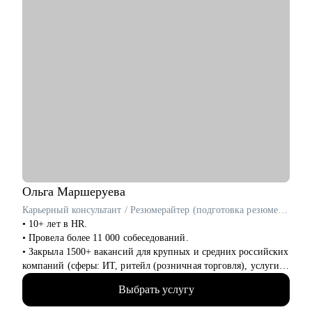
тестировщикам
• Маркетологам
• Студентам
Ольга
Маршеруева
Карьерный консультант / Резюмерайтер (подготовка резюме) / Эксперт по профориентации
• 10+ лет в HR.
• Провела более 11 000 собеседований.
• Закрыла 1500+ вакансий для крупных и средних российских
компаний (сферы: ИТ, ритейл (розничная торговля), услуги
для бизнеса, индустрия гостеприимства и пр).
Выбрать услугу
• 8 лет в карьерном консультировании и коучинге. Помогла в
достижении карьерных целей более 600 клиентам.