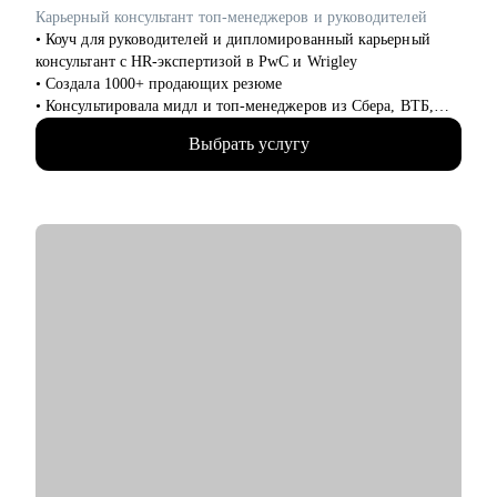
• аналитики
Карьерный консультант топ-менеджеров и руководителей
• финансов
• Коуч для руководителей и дипломированный карьерный
• закупок
консультант с HR-экспертизой в PwC и Wrigley
• логистики
• Создала 1000+ продающих резюме
• АХО и пр.
• Консультировала мидл и топ-менеджеров из Сбера, ВТБ,
Газпрома, РЖД, Минстроя РФ
Я помогу вам, даже если вы:
Выбрать услугу
• Глубоко знаю систему отбора в российских компаниях и
• несколько лет не работали;
требования работодателей
• совсем без опыта работы;
• Помогаю не просто «упаковать» опыт, а выстроить
• часто меняли работу;
карьерную стратегию на российском рынке труда
• захотели вернуться из фриланса, своего бизнеса в найм;
• хотите сменить профессию, но не знаете, как грамотно
С чем помогу:
построить поиск работы.
• Резюме и сопроводительные письма, которые проходят ATS-
скрининг российских компаний и привлекают внимание HR
• Подготовка к переговорам о зарплате: от +30% к текущему
доходу
• Стратегия поиска: задействуем все возможные направления
в РФ. Превратим ваш цифровой след в инструмент поиска
работы
• Сложные кейсы:
— Смена отрасли без потери позиции
— Возвращение после карьерного перерыва