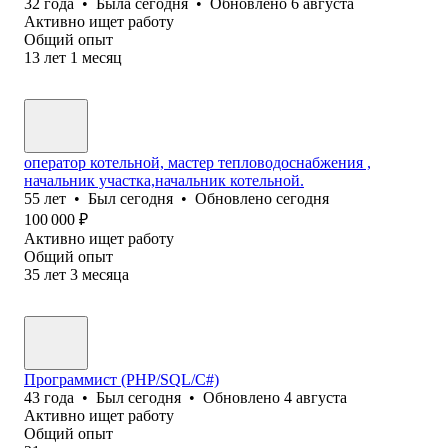
32
года
•
Была
сегодня
•
Обновлено
6 августа
Активно ищет работу
Общий опыт
13
лет
1
месяц
оператор котельной, мастер тепловодоснабжения ,
начальник участка,начальник котельной.
55
лет
•
Был
сегодня
•
Обновлено
сегодня
100 000
₽
Активно ищет работу
Общий опыт
35
лет
3
месяца
Программист (PHP/SQL/C#)
43
года
•
Был
сегодня
•
Обновлено
4 августа
Активно ищет работу
Общий опыт