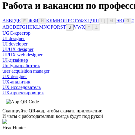
Работа и вакансии по профес
А
Б
В
Г
Д
Е
Ж
З
И
К
Л
М
Н
О
П
Р
С
Т
У
Ф
Х
Ц
Ч
Ш
Э
Ю
#
Ё
Й
Щ
Ы
Я
A
B
C
D
E
F
G
H
I
J
K
L
M
N
O
P
Q
R
S
T
V
W
X
U
Y
Z
UGC-креатор
UI designer
UI developer
UI/UX-designer
UI/UX web designer
UI-дизайнер
Unity-разработчик
user acquisition manager
UX designer
UX-аналитик
UX-исследователь
UX-проектировщик
Сканируйте QR-код, чтобы скачать приложение
И чаты с работодателями всегда будут под рукой
HeadHunter