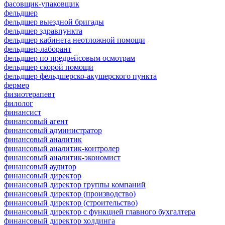
фасовщик-упаковщик
фельдшер
фельдшер выездной бригады
фельдшер здравпункта
фельдшер кабинета неотложной помощи
фельдшер-лаборант
фельдшер по предрейсовым осмотрам
фельдшер скорой помощи
фельдшер фельдшерско-акушерского пункта
фермер
физиотерапевт
филолог
финансист
финансовый агент
финансовый администратор
финансовый аналитик
финансовый аналитик-контролер
финансовый аналитик-экономист
финансовый аудитор
финансовый директор
финансовый директор группы компаний
финансовый директор (производство)
финансовый директор (строительство)
финансовый директор с функцией главного бухгалтера
финансовый директор холдинга