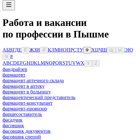
Работа и вакансии
по профессии в Пышме
А
Б
В
Г
Д
Е
Ж
З
И
К
Л
М
Н
О
П
Р
С
Т
У
Х
Ц
Ч
Ш
Э
Ю
Ё
Й
Ф
Щ
Ы
#
Я
A
B
C
D
E
F
G
H
I
J
K
L
M
N
O
P
Q
R
S
T
U
V
W
X
Y
Z
фандрайзер
фармацевт
фармацевт аптечного склада
фармацевт в аптеку
фармацевт в больницу
фармацевтический представитель
фармацевт-консультант
фармацевт-провизор
фаршесоставитель
фасадчик
фасовщик
фасовщик документов
фасовщик специй