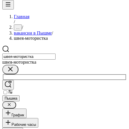
Главная
/
/
...
вакансии в Пышме
/
швея-мотористка
швея-мотористка
Пышма
График
Рабочие часы